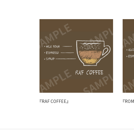
『RAF COFFEE』
『ROM