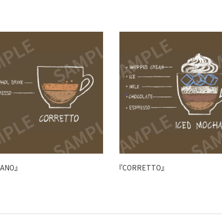
ANO』
『CORRETTO』