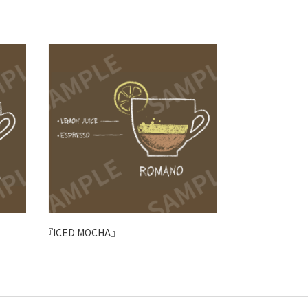
『ICED MOCHA』